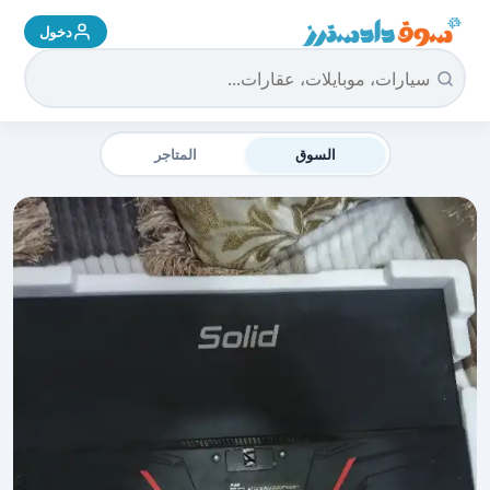
دخول
سوق دادسترز الرئيسية
السوق
المتاجر