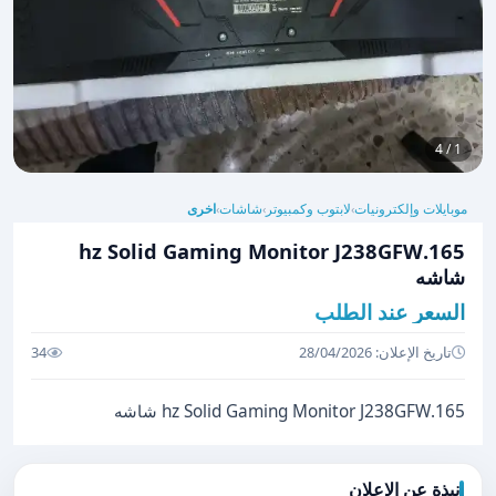
1 / 4
موبايلات وإلكترونيات
لابتوب وكمبيوتر
شاشات
اخرى
›
›
›
165.hz Solid Gaming Monitor J238GFW
شاشه
السعر عند الطلب
تاريخ الإعلان: 28/04/2026
34
165.hz Solid Gaming Monitor J238GFW شاشه
نبذة عن الإعلان