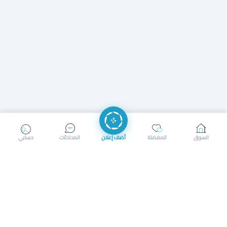
إرسال رسالة
إجراء مكالمة
السوق
المفضلة
أضف إعلان
المحادثات
حسابي