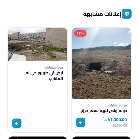
إعلانات مشابهة
−18%
بيوت وعقارات
ارض في طبربور حي ام
العقارب
بيوت وعقارات
دونم ونص للبيع بسعر حرق
41,000.00 د.أ
50,000.00