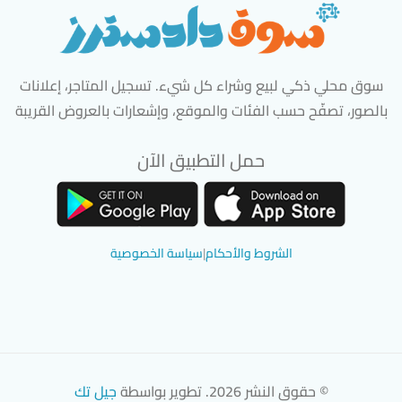
سوق محلي ذكي لبيع وشراء كل شيء. تسجيل المتاجر، إعلانات
بالصور، تصفّح حسب الفئات والموقع، وإشعارات بالعروض القريبة
حمل التطبيق الآن
تحميل تطبيق سوق دادسترز من App Store
تحميل تطبيق سوق دادسترز من 
الشروط والأحكام
|
سياسة الخصوصية
© حقوق النشر 2026. تطوير بواسطة
جيل تك