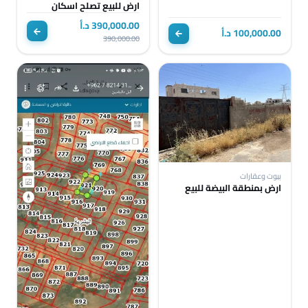
ارض للبيع تصلح اسكان
390,000.00 د.أ
100,000.00 د.أ
390,000.00
بيوت وعقارات
ارض بمنطقة البيضة للبيع