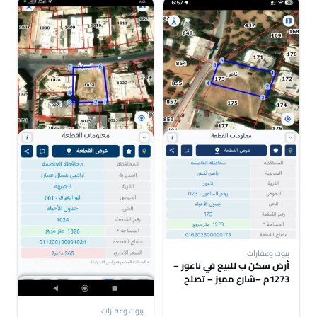
بيوت وعقارات
أرض سكن ب للبيع في ناعور –
1273م –شارع مميز – تصلح
سكن أو استثمار
بيوت وعقارات