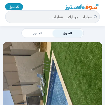
دخول
سوق دادسترز الرئيسية
السوق
المتاجر