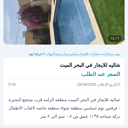
1 / 12
بيوت وعقارات
عقارات للإيجار
سكني
مزارع وشاليهات
٢ غرفتا نوم
›
›
›
›
شاليه للايجار في البحر الميت
السعر عند الطلب
تاريخ الإعلان: 28/04/2026
57
شاليه للايجار في البحر الميت منطقة الرامه قرب منتجع البحيرة
: غرفتين نوم حمامين منطقة شواء منطقة خاصه لالعاب الاطفال
بركة سباحه ٥*١١ عمق من ٠.٧ سم الى ٢ متر