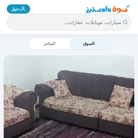
دخول
سوق دادسترز الرئيسية
السوق
المتاجر