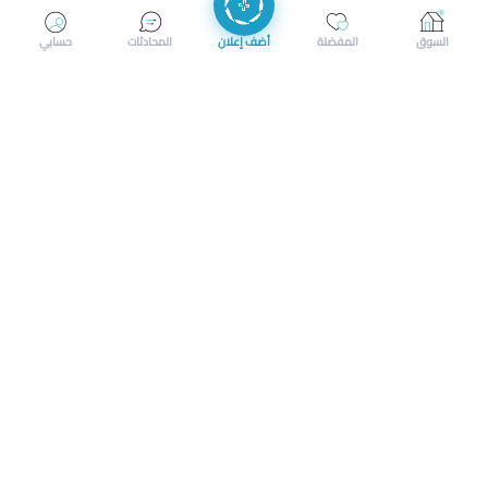
إرسال رسالة
إجراء مكالمة
السوق
المفضلة
أضف إعلان
المحادثات
حسابي
سوق محلي ذكي لبيع وشراء كل شيء. تسجيل المتاجر، إعلانات
بالصور، تصفّح حسب الفئات والموقع، وإشعارات بالعروض القريبة
حمل التطبيق الآن
تحميل تطبيق سوق دادسترز من App Store
تحميل تطبيق سوق دادسترز من 
الشروط والأحكام
|
سياسة الخصوصية