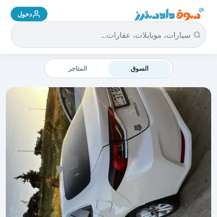
دخول
سوق دادسترز الرئيسية
السوق
المتاجر