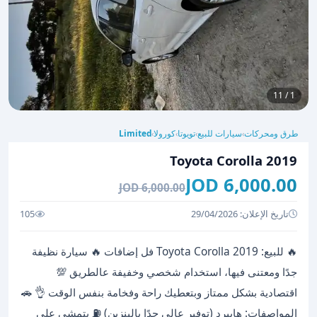
1 / 11
طرق ومحركات
سيارات للبيع
تويوتا
كورولا
Limited
›
›
›
›
Toyota Corolla 2019
6,000.00 JOD
6,000.00 JOD
تاريخ الإعلان: 29/04/2026
105
🔥 للبيع: Toyota Corolla 2019 فل إضافات 🔥 سيارة نظيفة
جدًا ومعتنى فيها، استخدام شخصي وخفيفة عالطريق 💯
اقتصادية بشكل ممتاز وبتعطيك راحة وفخامة بنفس الوقت 👌 🚗
المواصفات: هايبرد (توفير عالي جدًا بالبنزين) ⛽ بتمشي على