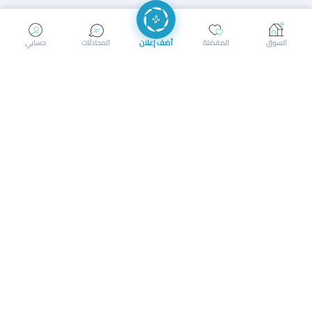
إرسال رسالة
إجراء مكالمة
السوق
المفضلة
أضف إعلان
المحادثات
حسابي
سوق محلي ذكي لبيع وشراء كل شيء. تسجيل المتاجر، إعلانات
بالصور، تصفّح حسب الفئات والموقع، وإشعارات بالعروض القريبة
حمل التطبيق الآن
تحميل تطبيق سوق دادسترز من App Store
تحميل تطبيق سوق دادسترز من 