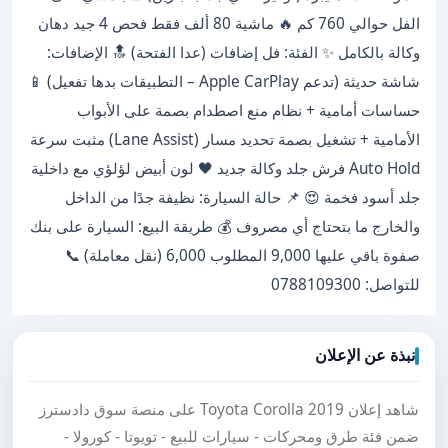
الفل حوالي 760 كم 🔥 ماشية 80 ألف فقط فحص 4 جيد دهان
وكالة بالكامل ✨ الفئة: فل إضافات (عدا الفتحة) 🔝 الإضافات:
شاشة حديثة (تدعم Apple CarPlay – التطبيقات بدها تفعيل) 📱
حساسات أمامية + نظام منع اصطدام بصمة على الأبواب
الأمامية + تشغيل بصمة تحديد مسار (Lane Assist) مثبت سرعة
Auto Hold فرش جلد وكالة جديد 🖤 لون أبيض لؤلؤي مع داخلية
جلد أسود فخمة 😍 📌 حالة السيارة: نظيفة جدًا من الداخل
والخارج ما بتحتاج أي مصروف 💰 طريقة البيع: السيارة على بنك
صفوة باقي عليها 9,000 المطلوب 6,000 (نقل معاملة) 📞
للتواصل: 0788109300
نبذة عن الإعلان
شاهد إعلان Toyota Corolla 2019 على منصة سوق دادسترز
ضمن فئة طرق ومحركات - سيارات للبيع - تويوتا - كورولا -