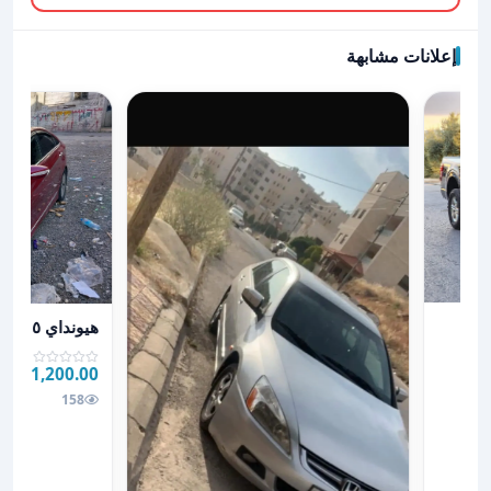
إعلانات مشابهة
عرض تفاصيل هيونداي ١٥
هيونداي ٢٠١٥سوناتا
1,200.00 JOD
JOD
158