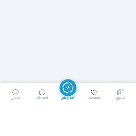
إرسال رسالة
إجراء مكالمة
السوق
المفضلة
أضف إعلان
المحادثات
حسابي