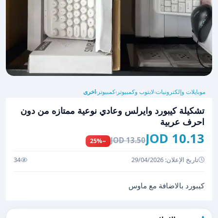
موبايلات وإلكترونيات
لابتوب وكمبيوتر
كمبيوتر
اخرى
›
›
›
تشكيلة كيبورد وايرلس وعادي نوعية ممتازه من دون
احرف عربية
10.13 JOD
13.50 JOD
−25%
تاريخ الإعلان: 29/04/2026
34
كيبورد بالاضافة مع ماوس