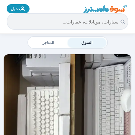
دخول
سوق دادسترز الرئيسية
السوق
المتاجر