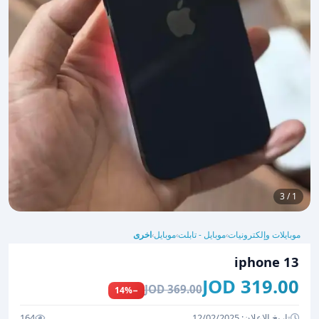
1 / 3
موبايلات وإلكترونيات
موبايل - تابلت
موبايل
اخرى
›
›
›
iphone 13
319.00 JOD
369.00 JOD
−14%
تاريخ الإعلان: 12/02/2025
164