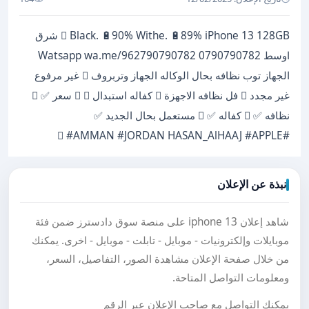
iPhone 13 128GB ‏ Black. 🔋90% Withe. 🔋89% شرق
اوسط 0790790782 Watsapp wa.me/962790790782
الجهاز توب نظافه بحال الوكاله الجهاز وتربروف ‏ غير مرفوع
غير مجدد ‏ فل نظافه الاجهزة ‏ كفاله استبدال ‏ ‏ سعر ✅ ‏
نظافه ✅ ‏ كفاله ✅ ‏ مستعمل بحال الجديد ✅
#HASAN_AlHAAJ #APPLE ‏ #AMMAN #JORDAN
نبذة عن الإعلان
شاهد إعلان iphone 13 على منصة سوق دادسترز ضمن فئة
موبايلات وإلكترونيات - موبايل - تابلت - موبايل - اخرى. يمكنك
من خلال صفحة الإعلان مشاهدة الصور، التفاصيل، السعر،
ومعلومات التواصل المتاحة.
يمكنك التواصل مع صاحب الإعلان عبر الرقم