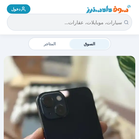
دخول
سوق دادسترز الرئيسية
السوق
المتاجر