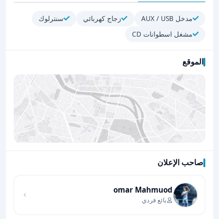
مدخل AUX / USB
زجاج كهربائي
سنترلوك
مشغل اسطوانات CD
الموقع
صاحب الإعلان
اضغط لتحميل الموقع
omar Mahmuod
بائع فردي