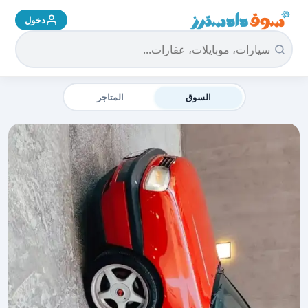
دخول
سوق دادسترز الرئيسية
السوق
المتاجر