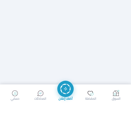
إرسال رسالة
إجراء مكالمة
السوق
المفضلة
أضف إعلان
المحادثات
حسابي