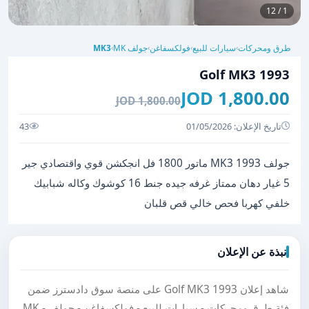
1 / 12
طرق ومحركات
سيارات للبيع
فولكسفاغن
جولف MK
MK3
›
›
›
›
Golf MK3 1993
1,800.00 JOD
1,800.00 JOD
تاريخ الإعلان: 01/05/2026
43
جولف MK3 1993 ماتور 1800 فل انجكشن قوي واقتصادي جير
5 غيار دهان ممتاز غرفه جيده جنط 16 كوشوك وكاله شبابيك
خلفي كهربا فحص خالي قص قلبان
نبذة عن الإعلان
شاهد إعلان Golf MK3 1993 على منصة سوق دادسترز ضمن
فئة طرق ومحركات - سيارات للبيع - فولكسفاغن - جولف MK -