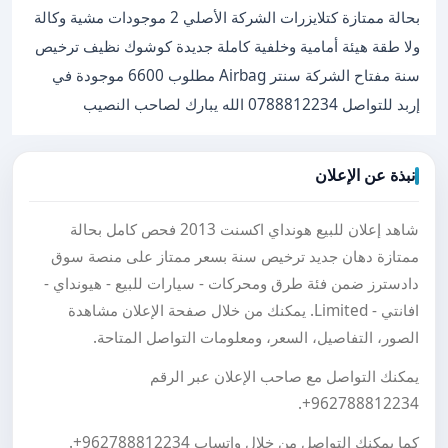
بحالة ممتازة كتلايزرات الشركة الأصلي 2 موجودات مشية وكالة
ولا طقة هيئة أمامية وخلفية كاملة جديدة كوشوك نظيف ترخيص
سنة مفتاح الشركة سنتر Airbag مطلوب 6600 موجودة في
إربد للتواصل 0788812234 الله يبارك لصاحب النصيب
نبذة عن الإعلان
شاهد إعلان للبيع هونداي اكسنت 2013 فحص كامل بحالة
ممتازة دهان جديد ترخيص سنة بسعر ممتاز على منصة سوق
دادسترز ضمن فئة طرق ومحركات - سيارات للبيع - هيونداي -
افانتي - Limited. يمكنك من خلال صفحة الإعلان مشاهدة
الصور، التفاصيل، السعر، ومعلومات التواصل المتاحة.
يمكنك التواصل مع صاحب الإعلان عبر الرقم
.
+962788812234
كما يمكنك التواصل من خلال واتساب
+962788812234
.