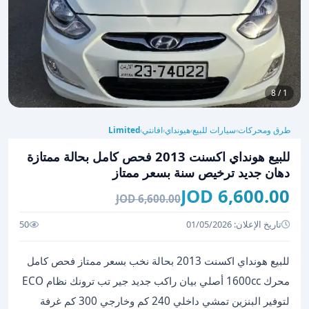
1 / 8
طرق ومحركات
سيارات للبيع
هيونداي
افانتي
Limited
›
›
›
›
للبيع هونداي اكسنت 2013 فحص كامل بحالة ممتازة
دهان جديد ترخيص سنة بسعر ممتاز
6,600.00 JOD
6,600.00 JOD
تاريخ الإعلان: 01/05/2026
50
للبيع هونداي اكسنت 2013 بحالة نخب بسعر ممتاز فحص كامل
محرك 1600cc أصلي بيان راكب جديد جير تب ترونك نظام ECO
لتوفير البنزين تمشي داخلي 240 كم وخارجي 300 كم غرفة