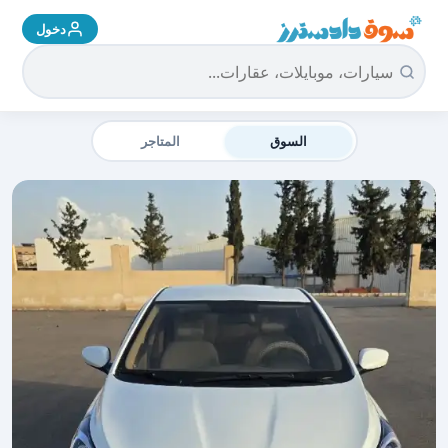
دخول
سوق دادسترز الرئيسية
السوق
المتاجر