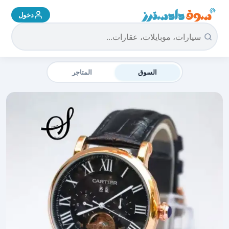
دخول
سوق دادسترز الرئيسية
السوق
المتاجر