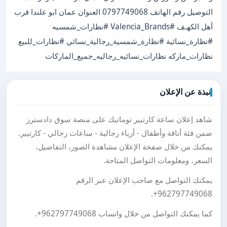
التوصيل رقم الهاتف 0797749068 العنوان عمان ابو علندا قرب
أهل الكهـف #Valencia_Brands #نظارات_شمسيه
#نظارة_نسائية #نظارة_شمسية_رجالية_نسائي #نظارات_للبيع
نظارات_ماركه نظارات_نسائيه_رجاليه_جميع_الماركات
نبذة عن الإعلان
شاهد إعلان ساعة كارتيير توماتيك على منصة سوق دادسترز
ضمن فئة أناقة وأطفال - أزياء رجالية - ساعات رجالي - كارتيير.
يمكنك من خلال صفحة الإعلان مشاهدة الصور، التفاصيل،
السعر، ومعلومات التواصل المتاحة.
يمكنك التواصل مع صاحب الإعلان عبر الرقم
.
+962797749068
كما يمكنك التواصل من خلال واتساب
+962797749068
.