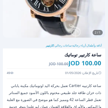
1 / 2
أناقة وأطفال
أزياء رجالية
ساعات رجالي
كارتيير
›
›
›
ساعة كارتيير توماتيك
100.00 JOD
100.00 JOD
تاريخ الإعلان: 01/05/2026
49
ساعة كارتييه Cartier تعمل بحركة اليد اوتوماتيك مكينة ياباني
ذات خزان طاقة جلد طبيعي مختوم باللون الأسود جميع السناتر
تعمل قطر الساعة 42 ومميز كما هو موضح في الصورة مع العلبة
وا البوكس والأوراق والعلاقة العنوان عمان ابو علندا يتوفر خدمة