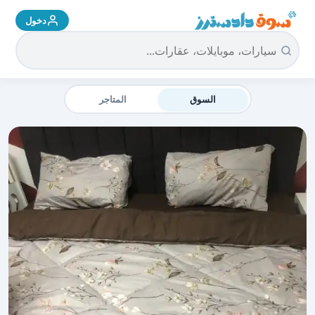
دخول
سوق دادسترز الرئيسية
السوق
المتاجر