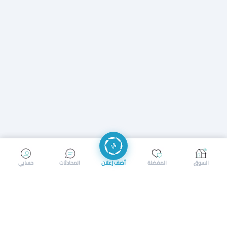
إرسال رسالة
إجراء مكالمة
السوق
المفضلة
أضف إعلان
المحادثات
حسابي