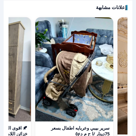
إعلانات مشابهة
عرض تفاصيل سرير بيبي وعربايه اطفال بسعر 75دينار /ا ح م دع٥
عرض تفاصيل 🍂 اقوى العروض
سرير بيبي وعربايه اطفال بسعر
75دينار /ا ح م دع٥