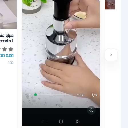
✨جهاز واحد يغنيك
حد يغنيك
0.00 JOD
1