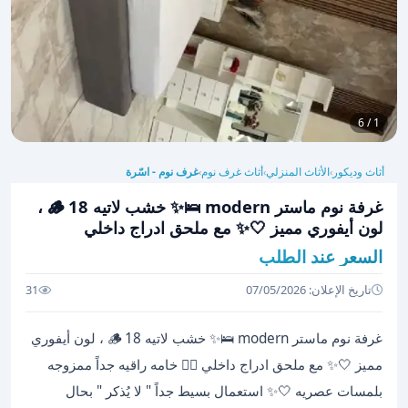
1 / 6
أثاث وديكور
الأثاث المنزلي
أثاث غرف نوم
غرف نوم - اسّرة
›
›
›
غرفة نوم ماستر modern 🛌✨ خشب لاتيه 18 🪵 ،
لون أيفوري مميز 🤍✨ مع ملحق ادراج داخلي
السعر عند الطلب
تاريخ الإعلان: 07/05/2026
31
غرفة نوم ماستر modern 🛌✨ خشب لاتيه 18 🪵 ، لون أيفوري
مميز 🤍✨ مع ملحق ادراج داخلي 👌🏻 خامه راقيه جداً ممزوجه
بلمسات عصريه 🤍✨ استعمال بسيط جداً " لا يُذكر " بحال