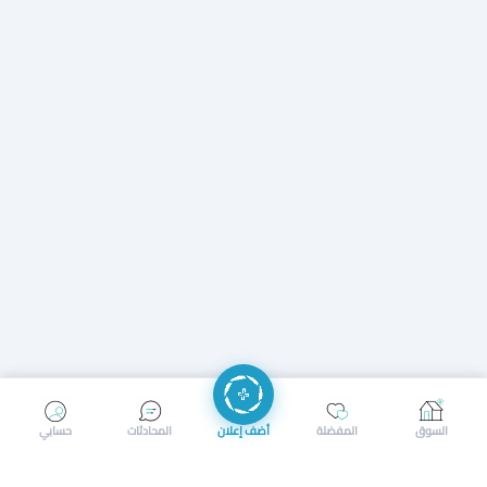
إرسال رسالة
إجراء مكالمة
السوق
المفضلة
أضف إعلان
المحادثات
حسابي