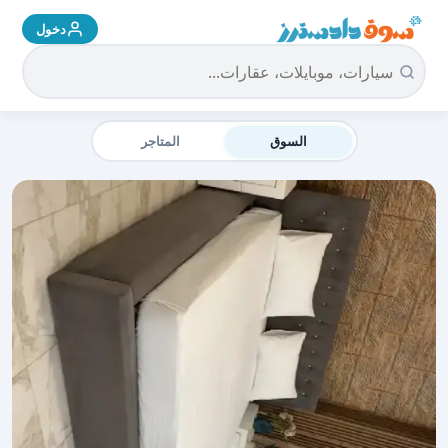
دخول
سوق دادسترز الرئيسية
السوق
المتاجر