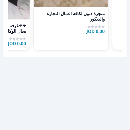
عرض تفاصيل منجرة دنون لكافه اعمال النجاره والديكور
منجرة دنون لكافه اعمال النجاره
والديكور
عرض تفاصيل ⚘⚘غرفة #
0.00 JOD
سرير مجوز ️ خز
0.00 JOD