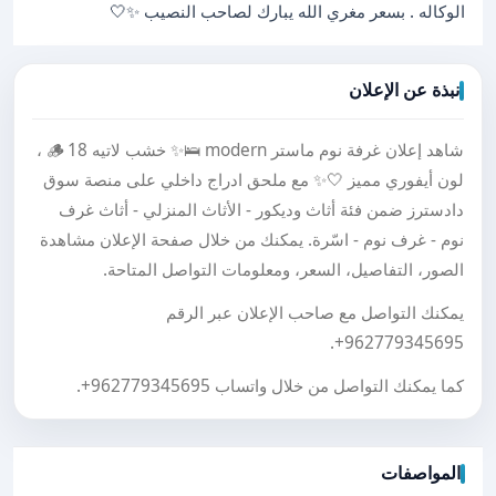
الوكاله . بسعر مغري الله يبارك لصاحب النصيب ✨🤍
نبذة عن الإعلان
شاهد إعلان غرفة نوم ماستر modern 🛌✨ خشب لاتيه 18 🪵 ،
لون أيفوري مميز 🤍✨ مع ملحق ادراج داخلي على منصة سوق
دادسترز ضمن فئة أثاث وديكور - الأثاث المنزلي - أثاث غرف
نوم - غرف نوم - اسّرة. يمكنك من خلال صفحة الإعلان مشاهدة
الصور، التفاصيل، السعر، ومعلومات التواصل المتاحة.
يمكنك التواصل مع صاحب الإعلان عبر الرقم
.
+962779345695
كما يمكنك التواصل من خلال واتساب
+962779345695
.
المواصفات