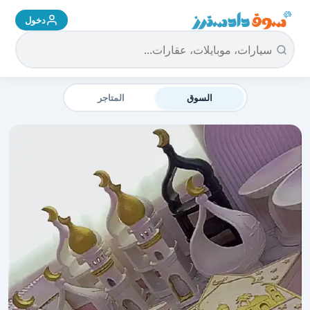
دخول
سوق دادسترز الرئيسية
السوق
المتاجر