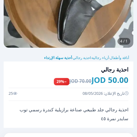
1 / 4
أناقة وأطفال
أزياء رجالية
احذية رجالي
أحذية سهلة الإرتداء
›
›
›
احذية رجالي
50.00 JOD
70.00 JOD
−29%
تاريخ الإعلان: 08/05/2026
25
احذية رجالي جلد طبيعي صناعة برازيلية كندرة رسمي توب
سايدر نمرة ٤٥