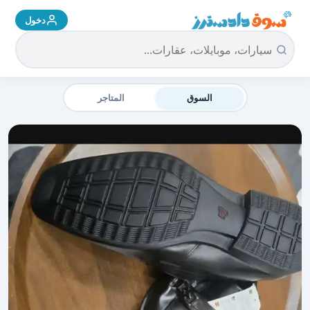
دخول
سوق دادسترز الرئيسية
السوق
المتاجر