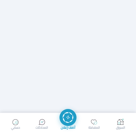
إرسال رسالة
إجراء مكالمة
السوق
المفضلة
أضف إعلان
المحادثات
حسابي