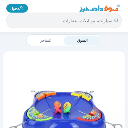
دخول
سوق دادسترز الرئيسية
السوق
المتاجر