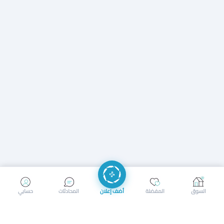
إرسال رسالة
إجراء مكالمة
السوق
المفضلة
أضف إعلان
المحادثات
حسابي