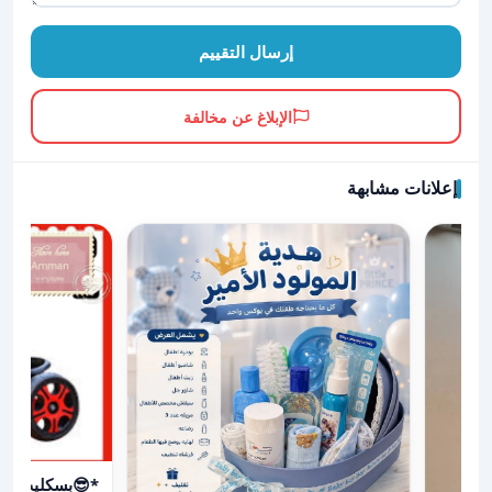
إرسال التقييم
الإبلاغ عن مخالفة
إعلانات مشابهة
عرض تفاصيل *😎بسكليت اطفال ٣ عجال 20دينار شام