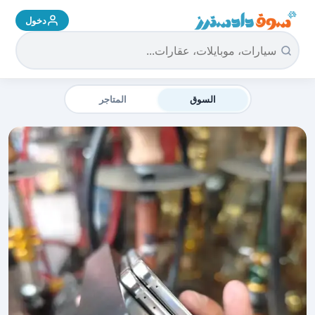
دخول
سوق دادسترز الرئيسية
السوق
المتاجر