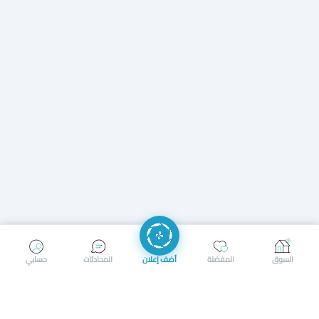
إرسال رسالة
إجراء مكالمة
السوق
المفضلة
أضف إعلان
المحادثات
حسابي