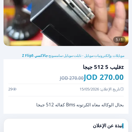
1 / 5
موبايلات وإلكترونيات
موبايل - تابلت
موبايل
سامسونج
جالاكسي Z Flip5
›
›
›
›
zفليب 5 512 جيجا
270.00 JOD
270.00 JOD
تاريخ الإعلان: 15/05/2026
29
بحال الوكاله معاه الكرتونه Bms كفاله 512 جيجا
نبذة عن الإعلان