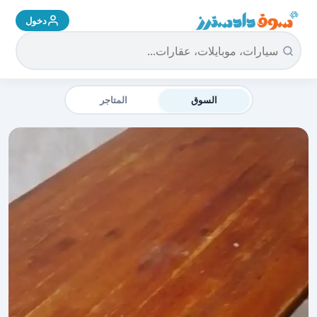
دخول
سوق دادسترز الرئيسية
السوق
المتاجر