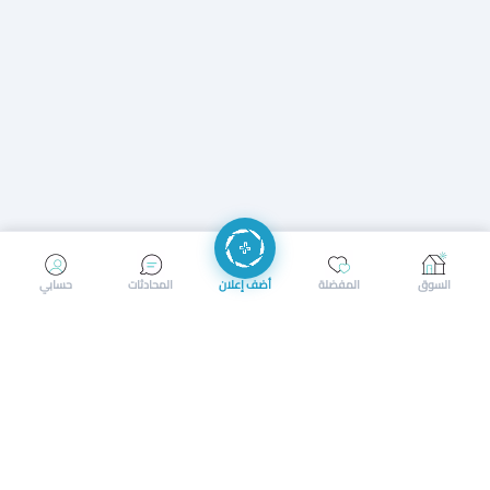
إرسال رسالة
إجراء مكالمة
السوق
المفضلة
أضف إعلان
المحادثات
حسابي