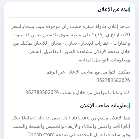
نبذة عن الإعلان
شاهد إعلان طاولة سفره خشب زان موجوده ببيت بسحابالسعر
20دينار/خ ي ر١٧ع٢ على منصة سوق دادسترز ضمن فئة بيوت
وعقارات - عقارات للإيجار - تجاري - مخازن للايجار. يمكنك من
خلال صفحة الإعلان مشاهدة الصور، التفاصيل، السعر،
ومعلومات التواصل المتاحة.
يمكنك التواصل مع صاحب الإعلان عبر الرقم
.
+962789582626
كما يمكنك التواصل من خلال واتساب
+962789582626
.
معلومات صاحب الإعلان
هذا الإعلان مقدم من Dahab store. يعمل Dahab store خلال
أيام الأحد والاثنين والثلاثاء والأربعاء والخميس والجمعة والسبت
وفق ساعات العمل المحددة في صفحة Dahab store.