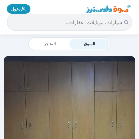
دخول
سوق دادسترز الرئيسية
السوق
المتاجر