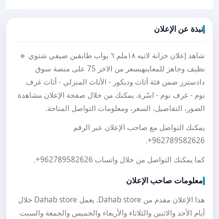
نبذة عن الإعلان
شاهد إعلان خزانة لاتيه ١٨ملم ٦ بواب طابقين صيفي شتوي 🔹
نظيف وجاهز للمعاينهبسعر من الاخر 75 على منصة سوق
دادسترز ضمن فئة أثاث وديكور - الأثاث المنزلي - أثاث غرف
نوم - غرف نوم - اسّرة. يمكنك من خلال صفحة الإعلان مشاهدة
الصور، التفاصيل، السعر، ومعلومات التواصل المتاحة.
يمكنك التواصل مع صاحب الإعلان عبر الرقم
.
+962789582626
كما يمكنك التواصل من خلال واتساب
+962789582626
.
معلومات صاحب الإعلان
هذا الإعلان مقدم من Dahab store. يعمل Dahab store خلال
أيام الأحد والاثنين والثلاثاء والأربعاء والخميس والجمعة والسبت