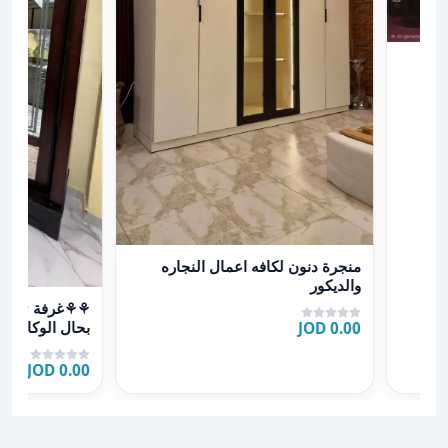
عرض تفاصيل منجرة دنون لكافه اعمال النجاره والديكور
منجرة دنون لكافه اعمال النجاره
والديكور
عرض تفاصيل ⚘⚘غرفة #
0.00 JOD
سرير مجوز ️ خز
0.00 JOD