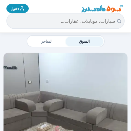
دخول
سوق دادسترز الرئيسية
السوق
المتاجر