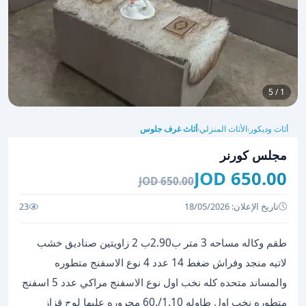
1 / 5
أثاث وديكور
الأثاث المنزلي
أثاث غرف جلوس
›
›
مجلس كورنر
650.00 JOD
650.00 JOD
تاريخ الإعلان: 18/05/2026
23
طقم وكاله مساحه 3 متر ب2.90ب 2 زاويتين صناديق خشب
لاتيه منجد وفراش ضغط 14 عدد 4 نوع الاسفنج متطوره
والمساند متحده كله نخب اول نوع الاسفنج مراكي عدد 5 اسفنج
متطوره نخب اول طاوله 1.10/.60 مجروره عليها لوح قزاز