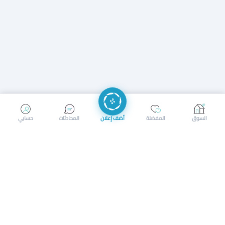
إرسال رسالة
إجراء مكالمة
السوق
المفضلة
أضف إعلان
المحادثات
حسابي