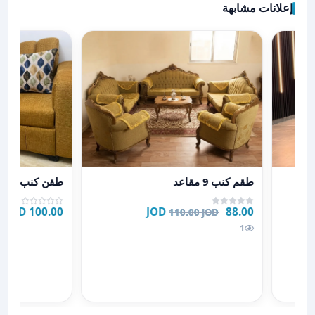
إعلانات مشابهة
عرض تفاصيل طقم كنب 9 مقاعد
عرض تفاصيل ط
وشح
طقم كنب 9 مقاعد
طقن كنب
100.00 JOD
88.00 JOD
110.00 JOD
للبيع 220
1