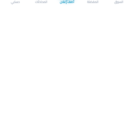
السوق
المفضلة
أضف إعلان
المحادثات
حسابي
سوق محلي ذكي لبيع وشراء كل شيء. تسجيل المتاجر، إعلانات
بالصور، تصفّح حسب الفئات والموقع، وإشعارات بالعروض القريبة
حمل التطبيق الآن
تحميل تطبيق سوق دادسترز من App Store
تحميل تطبيق سوق دادسترز من 
الشروط والأحكام
|
سياسة الخصوصية