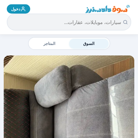
دخول
سوق دادسترز الرئيسية
السوق
المتاجر