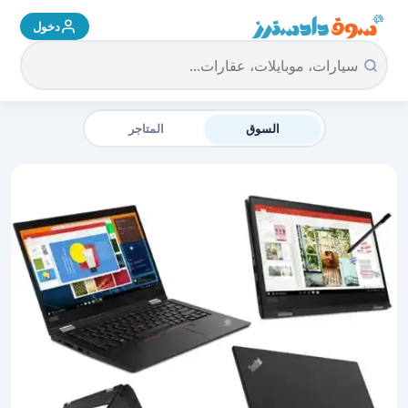
دخول
سوق دادسترز الرئيسية
السوق
المتاجر