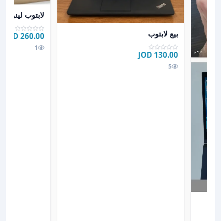
عرض تفاصيل لابت
لابتوب لينوفو ج
عرض تفاصيل بيع لابتوب
بيع لابتوب
260.00 JOD
ن فقط) 💥💻
1
130.00 JOD
5