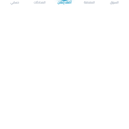
السوق
المفضلة
أضف إعلان
المحادثات
حسابي
سوق محلي ذكي لبيع وشراء كل شيء. تسجيل المتاجر، إعلانات
بالصور، تصفّح حسب الفئات والموقع، وإشعارات بالعروض القريبة
حمل التطبيق الآن
تحميل تطبيق سوق دادسترز من App Store
تحميل تطبيق سوق دادسترز من 
الشروط والأحكام
|
سياسة الخصوصية