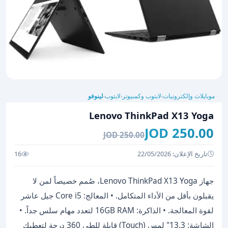
موبايلات وإلكترونيات
لابتوب وكمبيوتر
لابتوب
لينوفو
›
›
›
Lenovo ThinkPad X13 Yoga
250.00 JOD
250.00 JOD
تاريخ الإعلان: 22/05/2026
16
جهاز Lenovo ThinkPad X13 Yoga، صُمم خصيصاً لمن لا
يقبلون بأقل من الأداء المتكامل. • المعالج: Core i5 جيل عاشر
لقوة المعالجة. • الذاكرة: 16GB RAM لتعدد مهام سلس جداً. •
الشاشة: 13.3" لمس (Touch) قابلة للطي 360 درجة لتعطيك