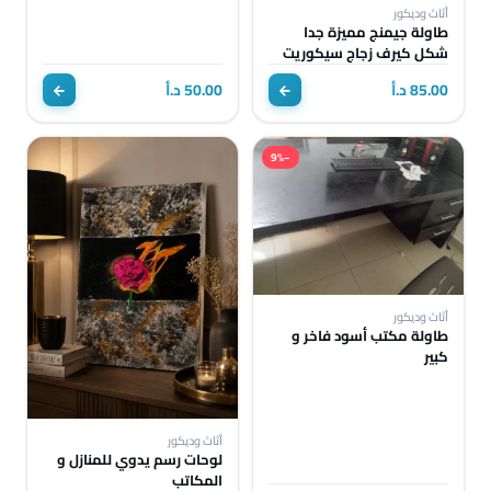
أثاث وديكور
طاولة جيمنج مميزة جدا
شكل كيرف زجاج سيكوريت
85.00 د.أ
50.00 د.أ
−9%
أثاث وديكور
طاولة مكتب أسود فاخر و
كبير
أثاث وديكور
لوحات رسم يدوي للمنازل و
المكاتب