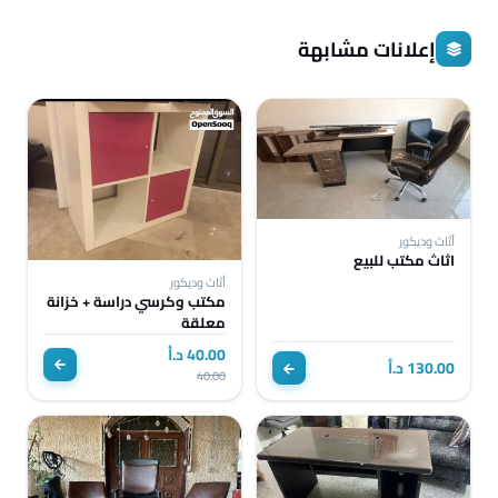
إعلانات مشابهة
أثاث وديكور
اثاث مكتب للبيع
أثاث وديكور
مكتب وكرسي دراسة + خزانة
معلقة
40.00 د.أ
130.00 د.أ
40.00