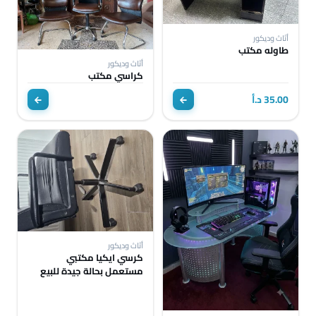
أثاث وديكور
طاوله مكتب
أثاث وديكور
كراسي مكتب
35.00 د.أ
أثاث وديكور
كرسي ايكيا مكتبي
مستعمل بحالة جيدة للبيع