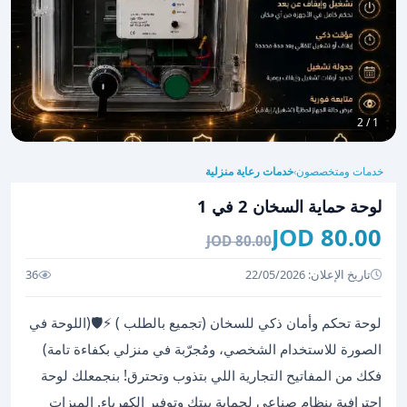
1 / 2
خدمات ومتخصصون
خدمات رعاية منزلية
›
لوحة حماية السخان 2 في 1
80.00 JOD
80.00 JOD
تاريخ الإعلان: 22/05/2026
36
لوحة تحكم وأمان ذكي للسخان (تجميع بالطلب ) ⚡🛡️(اللوحة في
الصورة للاستخدام الشخصي، ومُجرّبة في منزلي بكفاءة تامة)
فكك من المفاتيح التجارية اللي بتذوب وتحترق! بنجمعلك لوحة
احترافية بنظام صناعي لحماية بيتك وتوفير الكهرباء. الميزات