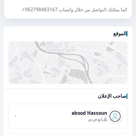
كما يمكنك التواصل من خلال واتساب
+962798483167
.
الموقع
صاحب الإعلان
اضغط لتحميل الموقع
abood Hassoun
بائع فردي