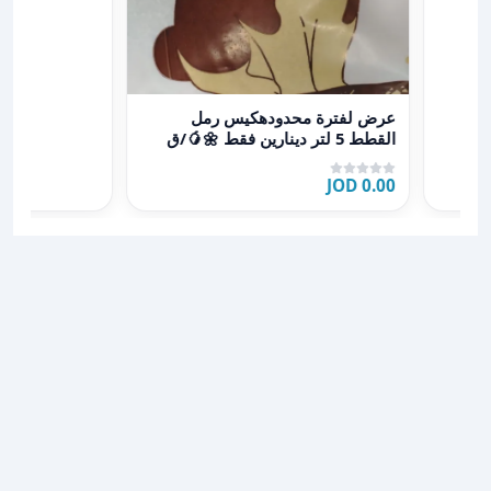
عرض تفاصيل عرض لفترة محدودهكيس رمل القطط 5 لتر دينارين فقط 🌼🥭/ق ط١
عرض لفترة محدودهكيس رمل
القطط 5 لتر دينارين فقط 🌼🥭/ق
ط١
0.00 JOD