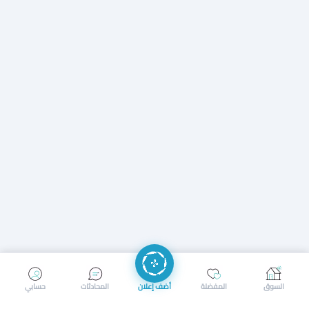
إرسال رسالة
إجراء مكالمة
السوق
المفضلة
أضف إعلان
المحادثات
حسابي