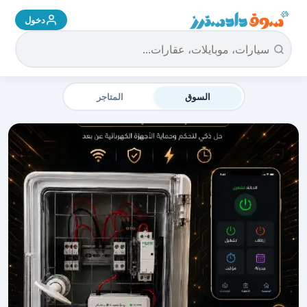
دخول
سوق دادسترز الرئيسية
السوق
المتاجر