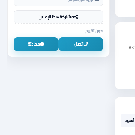
مشاركة هذا الإعلان
بدون تقييم
اتصال
محادثة
شاهد إعلان سامسونج a33 على منصة سوق دادسترز ضمن فئة موبايلات وإلكترونيات - موبايل - تابلت - موبايل - سامسونج - جالاكسي A33 5G.
أسود