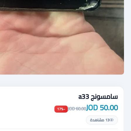
سامسونج a33
50.00 JOD
60.00 JOD
−17%
13 مشاهدة