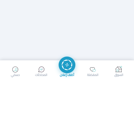
إرسال رسالة
إجراء مكالمة
السوق
المفضلة
أضف إعلان
المحادثات
حسابي