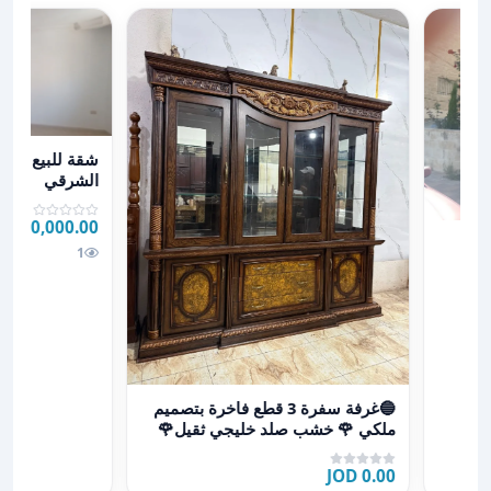
عرض تفاصيل شقة للبيع 150م2 - ار
الشرقي
40,000.00 JOD
ادر
1
عرض تفاصيل 🔵غرفة سفرة 3 قطع فاخرة بتصميم ملكي 🌹 خشب صلد خليجي ثقيل🌹 متانة عالية وجودة استث
🔵غرفة سفرة 3 قطع فاخرة بتصميم
ملكي 🌹 خشب صلد خليجي ثقيل🌹
متانة عالية وجودة استث
0.00 JOD