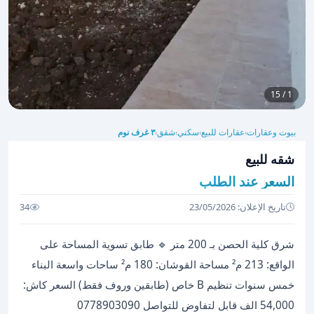
1 / 15
بيوت وعقارات
عقارات للبيع
سكني
شقق
٣ غرف نوم
›
›
›
›
شقه للبيع
السعر عند الطلب
تاريخ الإعلان: 23/05/2026
34
شرق كلية الحصن بـ 200 متر 🔹 طابق تسوية المساحة على
الواقع: 213 م² مساحة القوشان: 180 م² ساحات واسعة البناء
خمس سنوات تنظيم B خاص (طابقين وروف فقط) السعر كاش:
54,000 الف قابل لتفاوض للتواصل 0778903090