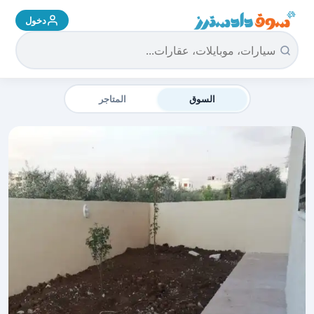
دخول
سوق دادسترز الرئيسية
السوق
المتاجر