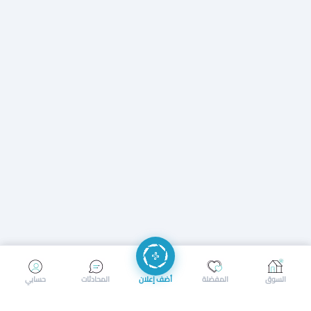
إرسال رسالة
إجراء مكالمة
السوق
المفضلة
أضف إعلان
المحادثات
حسابي