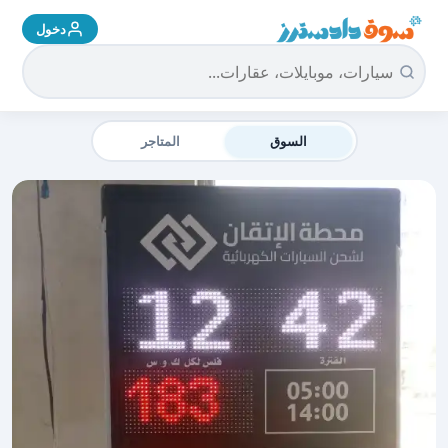
دخول
سوق دادسترز الرئيسية
السوق
المتاجر