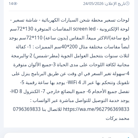
تاريخ الإعلان: 24/05/2026
14
لوحات تسعير محطة شحن السيارات الكهربائية - شاشة تسعير -
لوحة الإلكترونية - screen led المقاسات المتوفرة 130*72سم
(مع ساعة)/الاكثر مبيعاً. المقاس (بدون ساعة) 110*72سم يوجد
ايضاً مقاسات مختلفة مثال 200*40سم المميزات : 1- كفالة
لثلاث سنوات بتتحمل العوامل الجوية (مطر-شمس) 2-والبرمجة
مجانية لكافة اللوحات على مدى الحياة 3-جميع الألوان متوفرة
4-سهولة تغير السعر في اي وقت عن طريق البرنامج ينزل على
تلفونك وتتحكم بها عبر الـ WiFi 4- يوجد بها ساعة رقمية 5-
تفصل جميع الأحجام 6- جميع البضائع خارجي 7- الكنترول HD 8-
يوجد خدمة التوصيل للتواصل مباشرة عبر الواتساب :
https://wa.me/962796369833 للاتصال بنا 0796369833
محمد بركات