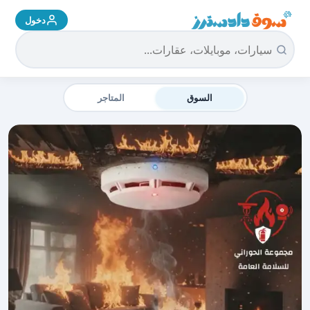
دخول
سوق دادسترز الرئيسية
السوق
المتاجر