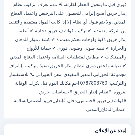
فوري قبل ما يتحول الخطر لكارثة. 🚨 مهم تعرف: تركيب نظام
إنذار حريق أصبح إلزامي للحصول على الترخيص واعتماد الدفاع
المدني، ولا يتم قبول أي نظام إلا إذا كانت المواد معتمدة والتنفيذ
من شركة معتمدة. ✔ تركيب كواشف حريق دخانية ✔ أنظمة
إنذار حريق ذكية ولوحات تحكم معتمدة ✔ كشف مبكر للدخان
والحرارة ✔ تنبيه صوتي وضوئي فوري ✔ حماية للأرواح
والممتلكات ✔ مطابق لمتطلبات السلامة واعتماد الدفاع المدني
✔ صيانة وفحص دوري لنظام إنذار الحريق تنفيذ وتركيب بإشراف
مجموعة الحوراني المدير التنفيذي: معن الحوراني 📞 للاستفسار
والتركيب: 0787808760 احمِ مكانك اليوم قبل بكرا… الوقاية
ضرورة. #نظام_إنذار_الحريق #حساسات_حريق
#كواشف_حريق #حساس_دخان #إنذار_حريق أنظمة_السلامة
اعتماد_الدفاع_المدني
نبذة عن الإعلان