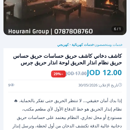
1 / 6
خدمات ومتخصصون
خدمات كهربائية - كهربجي
›
كاشف دخاني كاشف حريق حساسات حريق حساس
حريق نظام انذار الحريق لوحة انذار حريق جرس
12.00 JOD
17.00 JOD
−29%
تاريخ الإعلان: 30/05/2026
9
إذا بدك أمان حقيقي… لا تنتظر الحريق حتى تفكر بالحماية. 🔥
نظام إنذار الحريق هو خط الدفاع الأول لأي مطعم مكتب،
مستودع أو محل تجاري. النظام بيعتمد على حساسات حريق
دخانية عالية الدقة تكتشف الدخان من أول لحظة، وترسل إنذار