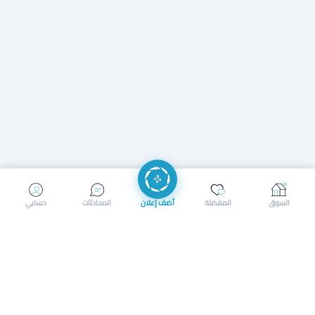
إرسال رسالة
إجراء مكالمة
السوق
المفضلة
أضف إعلان
المحادثات
حسابي