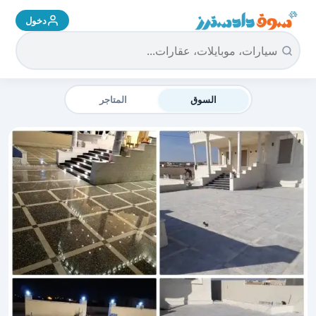
دخول
سوق دادسترز الرئيسية
السوق
المتاجر