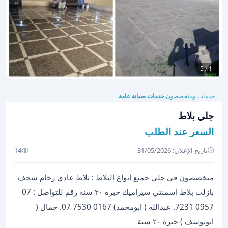
1 / 5
خدمات ومتخصصون
خدمات صيانة عامة
›
جلي بلاط
السعر عند الطلب
تاريخ الإعلان: 31/05/2026
14
متخصصون في جلي جميع أنواع البلاط : بلاط عادي رخام شحف
بازلت بلاط اسمنتي سيراميك خبرة ٢٠ سنة رقم للتواصل : ‏‪07
7231 0957‬‏. عبدالله ( ابومحمد) ‏‪‏‪07 7530 0167‬‏. جمال (
ابويوسف ) خبرة ٢٠ سنة