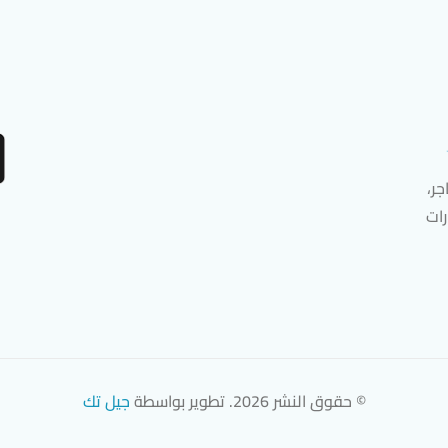
ر،
رات
© حقوق النشر 2026. تطوير بواسطة
جيل تك