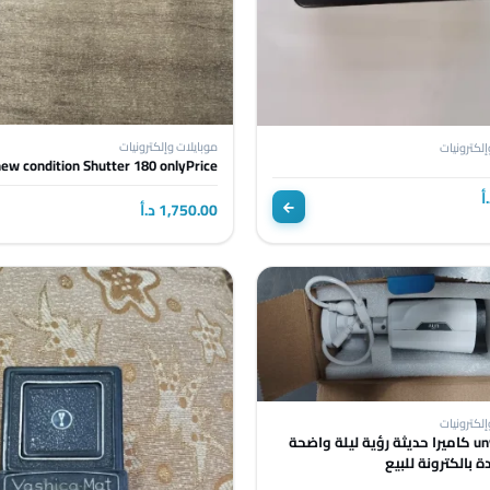
موبايلات وإلكترونيات
إلكترونيات
new condition Shutter 180 onlyPrice
1,750.00 د.أ
إلكترونيات
كاميرا unv كاميرا حديثة رؤية ليلة واضحة
ة بالكترونة للبيع