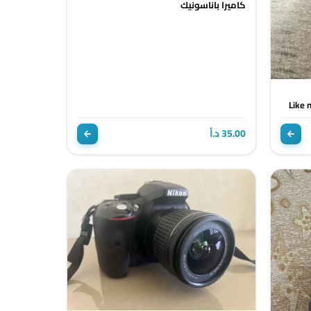
كاميرا باناسونيك
Like 
35.00 د.أ