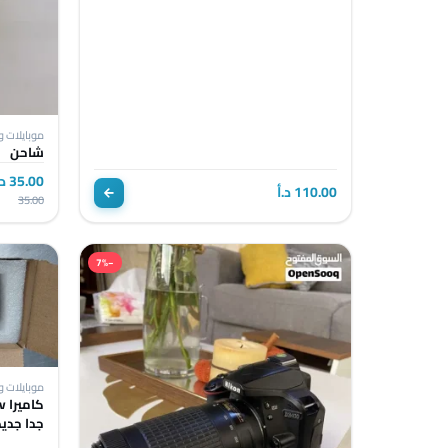
موبايلات و
شاحن
35.00 د.أ
110.00 د.أ
35.00
−7%
موبايلات و
جدا جديد