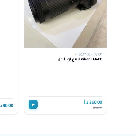
موبايلات وإلكترونيات
nikon D3400 للبيع او للبدل
260.00 د.أ
90.00 د.أ
280.00