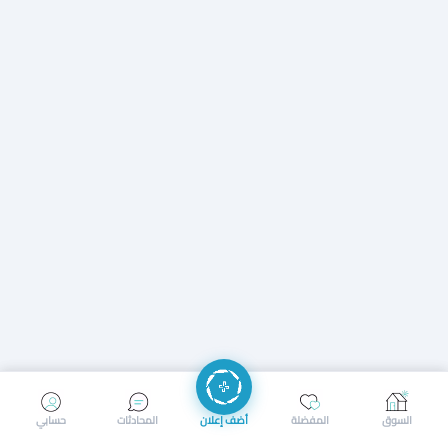
إرسال رسالة
إجراء مكالمة
السوق
المفضلة
أضف إعلان
المحادثات
حسابي