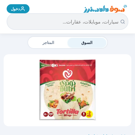
دخول
سوق دادسترز الرئيسية
السوق
المتاجر