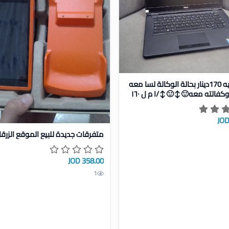
يط
 الوكالة لسا معه توصيلة وكفالته معه🙂‍↕️🙂‍↕️/ا م ل ١٦٠
بدي ابعيه 170دينار بحالة الوكالة لسا معه
كفالته معه🙂‍↕️🙂‍↕️/ا م ل ١٦٠
عرض تفاصيل متفرقات جديدة للبيع
متفرقات جديدة للبيع الموقع الزرقا
358.00 JOD
1