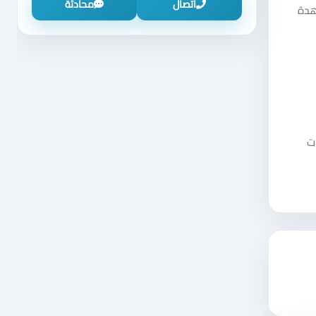
اتصال
محادثة
هدة
ت