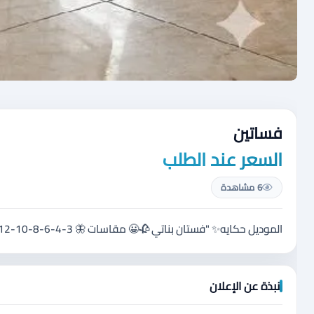
فساتين
السعر عند الطلب
6 مشاهدة
الموديل حكايه✨ "فستان بناتي 🥀😀 مقاسات 🦋 3-4-6-8-10-12 السعر 20 دينار 🌼 Ad
نبذة عن الإعلان