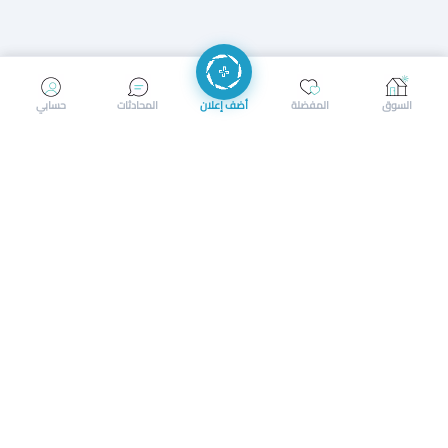
إرسال رسالة
إجراء مكالمة
السوق
المفضلة
أضف إعلان
المحادثات
حسابي
سوق محلي ذكي لبيع وشراء كل شيء. تسجيل المتاجر، إعلانات
بالصور، تصفّح حسب الفئات والموقع، وإشعارات بالعروض القريبة
حمل التطبيق الآن