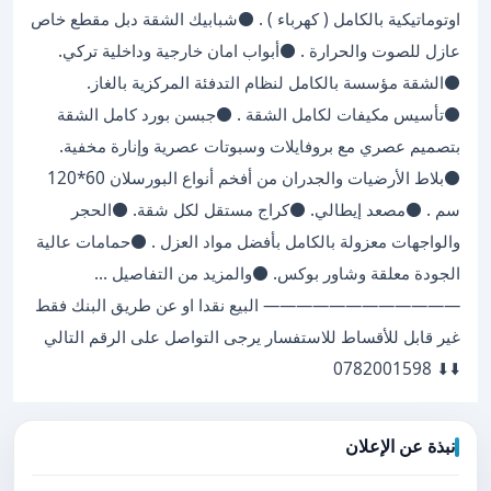
اوتوماتيكية بالكامل ( كهرباء ) . ⚫️شبابيك الشقة دبل مقطع خاص
عازل للصوت والحرارة . ⚫️أبواب امان خارجية وداخلية تركي.
⚫️الشقة مؤسسة بالكامل لنظام التدفئة المركزية بالغاز.
⚫️تأسيس مكيفات لكامل الشقة . ⚫️جبسن بورد كامل الشقة
بتصميم عصري مع بروفايلات وسبوتات عصرية وإنارة مخفية.
⚫️بلاط الأرضيات والجدران من أفخم أنواع البورسلان 60*120
سم . ⚫️مصعد إيطالي. ⚫️كراج مستقل لكل شقة. ⚫️الحجر
والواجهات معزولة بالكامل بأفضل مواد العزل . ⚫️حمامات عالية
الجودة معلقة وشاور بوكس. ⚫️والمزيد من التفاصيل …
———————————— البيع نقدا او عن طريق البنك فقط
غير قابل للأقساط للاستفسار يرجى التواصل على الرقم التالي
⬇️⬇ 0782001598️
نبذة عن الإعلان