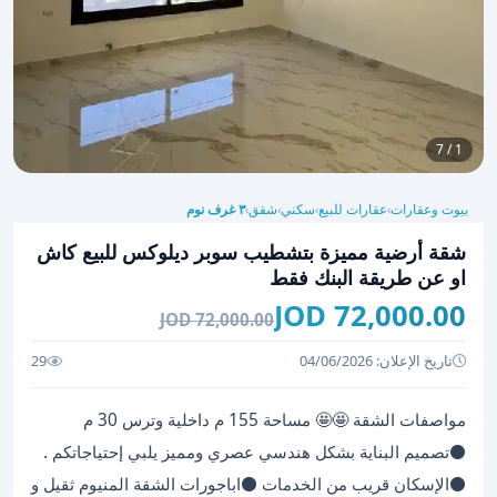
1 / 7
بيوت وعقارات
عقارات للبيع
سكني
شقق
٣ غرف نوم
›
›
›
›
شقة أرضية مميزة بتشطيب سوبر ديلوكس للبيع كاش
او عن طريقة البنك فقط
72,000.00 JOD
72,000.00 JOD
تاريخ الإعلان: 04/06/2026
29
مواصفات الشقة 🤩🤩 مساحة 155 م داخلية وترس 30 م
⚫️تصميم البناية بشكل هندسي عصري ومميز يلبي إحتياجاتكم .
⚫️الإسكان قريب من الخدمات ⚫️اباجورات الشقة المنيوم ثقيل و