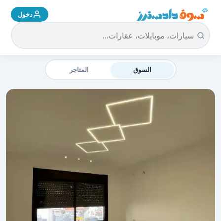
دخول
سوق دادسترز الرئيسية
السوق
المتاجر