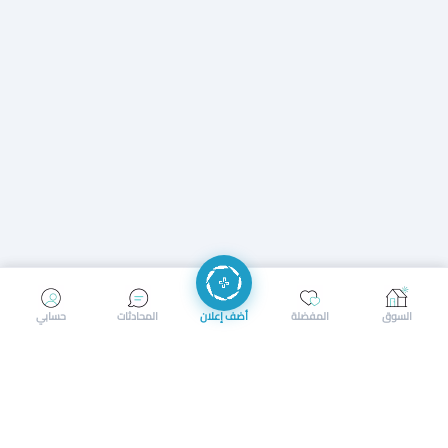
إرسال رسالة
إجراء مكالمة
السوق
المفضلة
أضف إعلان
المحادثات
حسابي