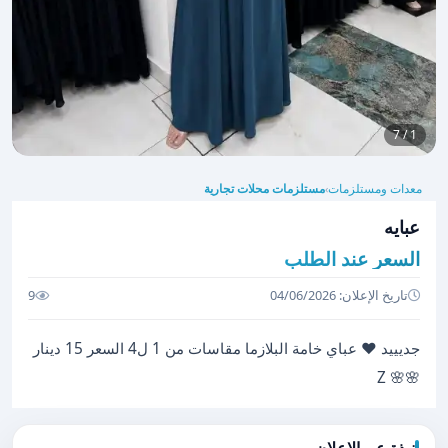
1 / 7
معدات ومستلزمات
مستلزمات محلات تجارية
›
عبايه
السعر عند الطلب
تاريخ الإعلان: 04/06/2026
9
جديييد ❤️ عباي خامة البلازما مقاسات من 1 ل4 السعر 15 دينار
🌸🌸 Z