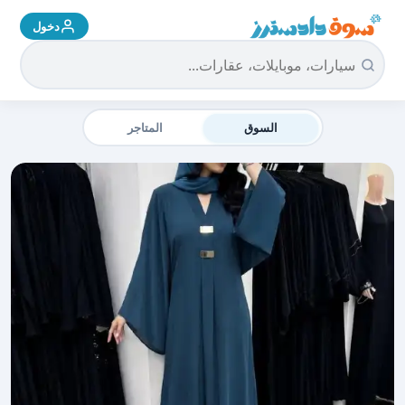
دخول
سوق دادسترز الرئيسية
السوق
المتاجر