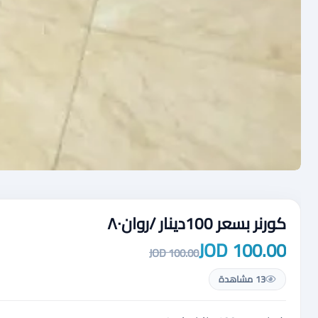
كورنر بسعر 100دينار /روان٨٠
100.00 JOD
100.00 JOD
13 مشاهدة