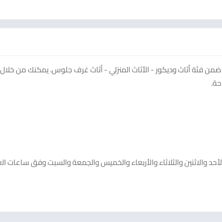
روان٨٠ على منصة سوق دادسترز ضمن فئة أثاث وديكور - الأثاث المنزلي - أثاث غرف جلوس. يمكنك من خ
حة.
من Dahab store. يعمل Dahab store خلال أيام الأحد والاثنين والثلاثاء والأربعاء والخميس والجمعة والسبت وفق ساعات