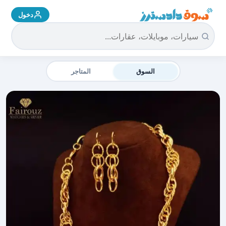
دخول
سوق دادسترز الرئيسية
السوق
المتاجر