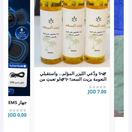
عرض تفاصيل 🌿✨ ودّعي الليزر المؤلم... واستقبلي النعومة 
🌿✨ ودّعي الليزر المؤلم... واستقبلي
النعومة بزيت السعد! ✨🌿لو تعبتِ من
الحجز، الألم،
7.00 JOD
عرض تفاصيل جهاز 
جهاز EMS
0.00 JOD