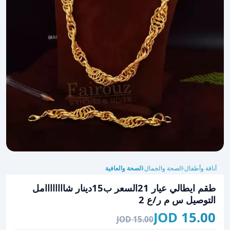
أناقة وأطفال
الصحة والجمال
الصحة والعافية
›
›
طقم ايطالي عيار 21السعر ب15دينار شاااااااامل
التوصيل س م ر/ع 2
15.00 JOD
15.00 JOD