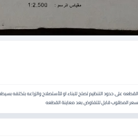
5 دنم إجمالي القطعه للبيع حصه واحده 4105 تقريبا القطعه على حدود التنظيم تصلح للبناء او للأستصلاح والزراعه بتكلفه ب
لسعر المطلوب قابل للتفاوض بعد معاينة القطعه