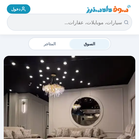
دخول
سوق دادسترز الرئيسية
السوق
المتاجر