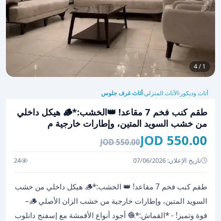
1 / 4
أثاث وديكور
الأثاث المنزلي
أثاث غرف جلوس
›
›
طقم كنب فخم 7 مقاعد! 👑الخشب:*🪵 هيكل داخلي
من خشب السويد المتين، وإطارات خارجية م
550.00 JOD
550.00 JOD
تاريخ الإعلان: 07/06/2026
24
طقم كنب فخم 7 مقاعد! 👑 الخشب:*🪵 هيكل داخلي من خشب
السويد المتين، وإطارات خارجية من خشب الزان الأصلي 🪵–
قوة وتميز! - *القماش:*🧶 أجود أنواع الأقمشة مع إسفنج دانلوب