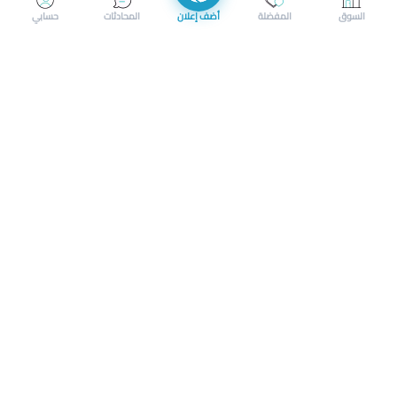
إرسال رسالة
إجراء مكالمة
السوق
المفضلة
أضف إعلان
المحادثات
حسابي
سوق محلي ذكي لبيع وشراء كل شيء. تسجيل المتاجر، إعلانات
بالصور، تصفّح حسب الفئات والموقع، وإشعارات بالعروض القريبة
حمل التطبيق الآن
تحميل تطبيق سوق دادسترز من App Store
تحميل تطبيق سوق دادسترز من 
الشروط والأحكام
|
سياسة الخصوصية