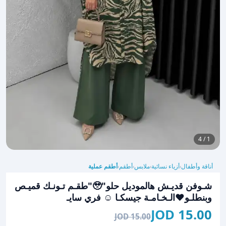
1 / 4
أناقة وأطفال
أزياء نسائية
ملابس
أطقم
أطقم عملية
›
›
›
›
شـوفن قديـش هالموديل حلو"🥹"طقـم تـونـك قميـص
وبنطلـو❤️الـخـامـة جيسكـا ☺️ فري سايـ
15.00 JOD
15.00 JOD