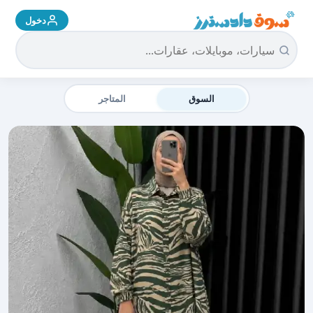
دخول
سوق دادسترز الرئيسية
السوق
المتاجر