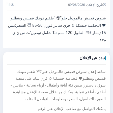
تاريخ الإعلان: 09/06/2026
11
شـوفن قديـش هالموديل حلو"🥹 "طقـم تـونـك قميـص وبنطلـو
❤️ الـخـامـة جيسكـا ☺️ فري سايـز لـوزن 50-85 😇 السعـر:بـس
15ديـنـار 💃🏻 الطـول 120 سـم Ta شامل توصيل/ت س ن ي
م١٣
نبذة عن الإعلان
شاهد إعلان شـوفن قديـش هالموديل حلو"🥹"طقـم تـونـك
قميـص وبنطلـو❤️الـخـامـة جيسكـا ☺️ فري سايـ على منصة
سوق دادسترز ضمن فئة أناقة وأطفال - أزياء نسائية - ملابس -
أطقم - أطقم عملية. يمكنك من خلال صفحة الإعلان مشاهدة
الصور، التفاصيل، السعر، ومعلومات التواصل المتاحة.
يمكنك التواصل مع صاحب الإعلان عبر الرقم