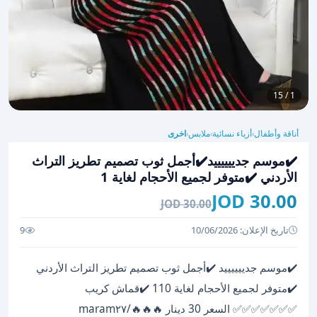
1 / 15
أناقة وأطفال
أزياء نسائية
ملابس
اخرى
›
›
›
✔️موسم جدييييييد✔️أجمل ثوب تصميم تطريز التراث
الأردني ✔️متوفر لجميع الأحجام لغاية 1
30.00 JOD
30.00 JOD
تاريخ الإعلان: 10/06/2026
9
✔️موسم جدييييييد ✔️أجمل ثوب تصميم تطريز التراث الأردني
✔️متوفر لجميع الأحجام لغاية 110 ✔️قماش كريب
✅✅✅✅✅✅✅ السعر 30 دينار 🔥🔥🔥/maram٢٧