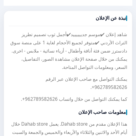
نبذة عن الإعلان
شاهد إعلان ✔️موسم جدييييييد✔️أجمل ثوب تصميم تطريز
التراث الأردني ✔️متوفر لجميع الأحجام لغاية 1 على منصة سوق
دادسترز ضمن فئة أناقة وأطفال - أزياء نسائية - ملابس - اخرى.
يمكنك من خلال صفحة الإعلان مشاهدة الصور، التفاصيل،
السعر، ومعلومات التواصل المتاحة.
يمكنك التواصل مع صاحب الإعلان عبر الرقم
.
+962789582626
كما يمكنك التواصل من خلال واتساب
+962789582626
.
معلومات صاحب الإعلان
هذا الإعلان مقدم من Dahab store. يعمل Dahab store خلال
أيام الأحد والاثنين والثلاثاء والأربعاء والخميس والجمعة والسبت