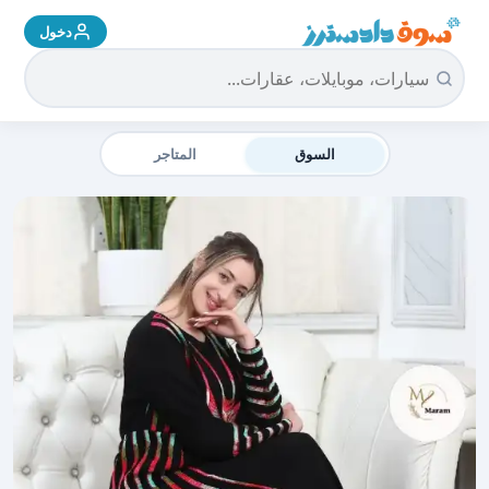
دخول
سوق دادسترز الرئيسية
السوق
المتاجر