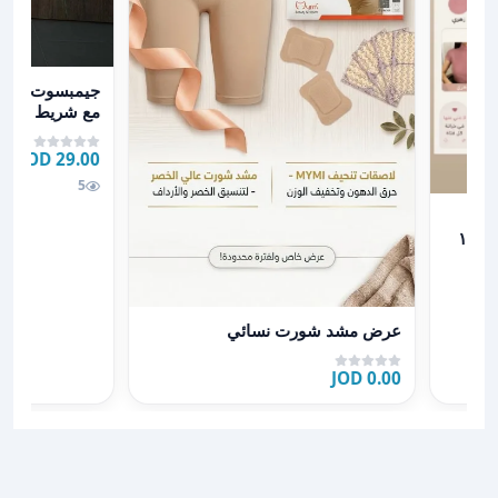
عرض تفاصيل جيم
جيمبسوت مميز 
مع شريط ستان ✨
بني🤎 خمري ❤
29.00 JOD
5
عرض تفاصيل عرض مشد شورت نسائي
عرض مشد شورت نسائي
0.00 JOD