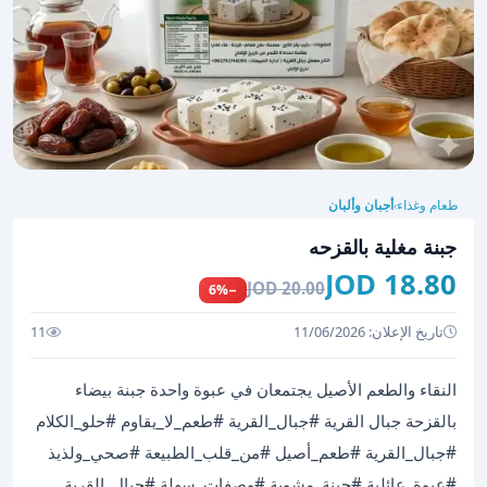
طعام وغذاء
أجبان وألبان
›
جبنة مغلية بالقزحه
18.80 JOD
20.00 JOD
−6%
تاريخ الإعلان: 11/06/2026
11
النقاء والطعم الأصيل يجتمعان في عبوة واحدة جبنة بيضاء
بالقزحة جبال القرية #جبال_القرية #طعم_لا_يقاوم #حلو_الكلام
#جبال_القرية #طعم_أصيل #من_قلب_الطبيعة #صحي_ولذيذ
#عبوة_عائلية #جبنة_مشوية #وصفات_سهلة #جبال_القرية