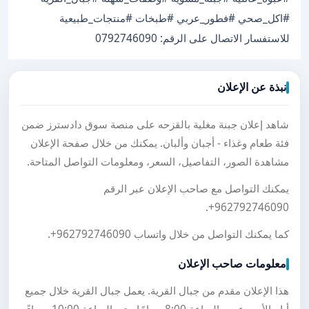
#اكل_صحي #فطور_عربي #طبخات #منتجات_طبيعية
للاستفسار الاتصال على الرقم: 0792746090
نبذة عن الإعلان
شاهد إعلان جبنة مغلية بالقزحه على منصة سوق دادسترز ضمن
فئة طعام وغذاء - أجبان وألبان. يمكنك من خلال صفحة الإعلان
مشاهدة الصور، التفاصيل، السعر، ومعلومات التواصل المتاحة.
يمكنك التواصل مع صاحب الإعلان عبر الرقم
.
+962792746090
كما يمكنك التواصل من خلال واتساب
+962792746090
.
معلومات صاحب الإعلان
هذا الإعلان مقدم من جبال القرية. يعمل جبال القرية خلال جميع