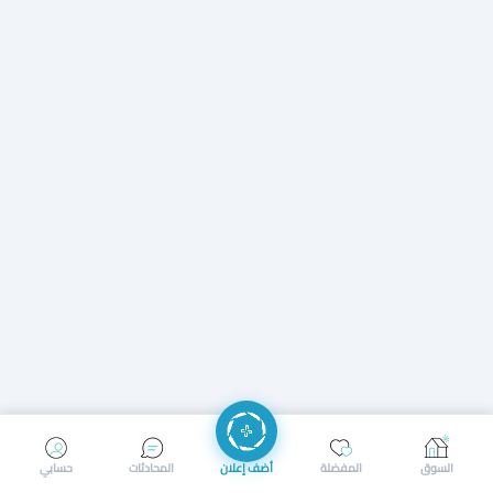
إرسال رسالة
إجراء مكالمة
السوق
المفضلة
أضف إعلان
المحادثات
حسابي