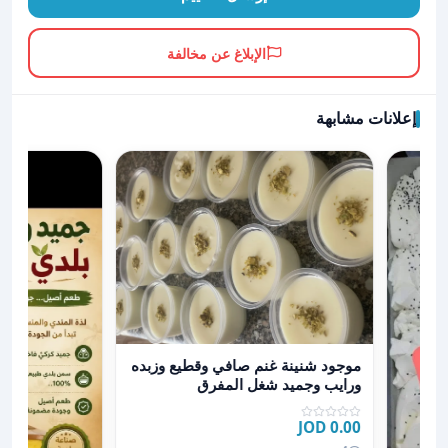
الإبلاغ عن مخالفة
إعلانات مشابهة
عرض تفاصيل موجود شنينة غنم صافي وقطيع وزبده ورايب
موجود شنينة غنم صافي وقطيع وزبده
ورايب وجميد شغل المفرق
0.00 JOD