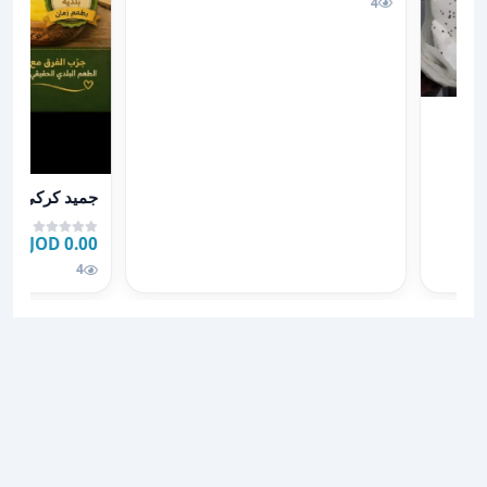
4
عرض تفاصيل جم
جميد كركي وس
0.00 JOD
4