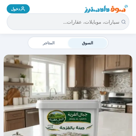
دخول
سوق دادسترز الرئيسية
السوق
المتاجر