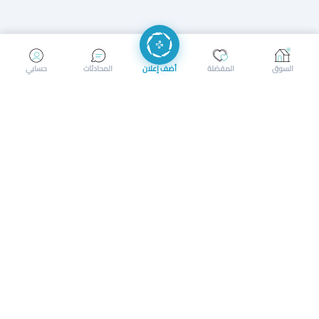
إرسال رسالة
إجراء مكالمة
السوق
المفضلة
أضف إعلان
المحادثات
حسابي
سوق محلي ذكي لبيع وشراء كل شيء. تسجيل المتاجر، إعلانات
بالصور، تصفّح حسب الفئات والموقع، وإشعارات بالعروض القريبة
حمل التطبيق الآن