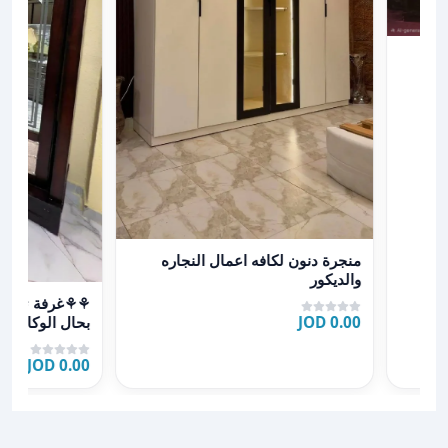
عرض تفاصيل منجرة دنون لكافه اعمال النجاره والديكور
منجرة دنون لكافه اعمال النجاره
والديكور
عرض تفاصيل ⚘⚘غرفة #
0.00 JOD
سرير مجوز ️ خز
0.00 JOD