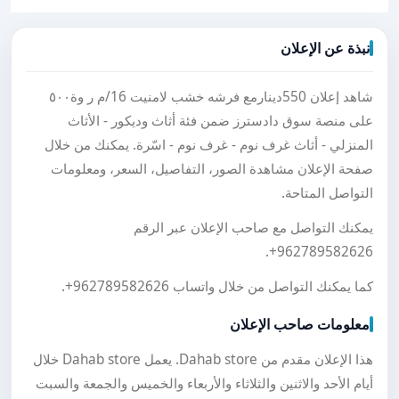
نبذة عن الإعلان
شاهد إعلان 550دينارمع فرشه خشب لامنيت 16/م ر وة٥٠٠
على منصة سوق دادسترز ضمن فئة أثاث وديكور - الأثاث
المنزلي - أثاث غرف نوم - غرف نوم - اسّرة. يمكنك من خلال
صفحة الإعلان مشاهدة الصور، التفاصيل، السعر، ومعلومات
التواصل المتاحة.
يمكنك التواصل مع صاحب الإعلان عبر الرقم
.
+962789582626
كما يمكنك التواصل من خلال واتساب
+962789582626
.
معلومات صاحب الإعلان
هذا الإعلان مقدم من Dahab store. يعمل Dahab store خلال
أيام الأحد والاثنين والثلاثاء والأربعاء والخميس والجمعة والسبت