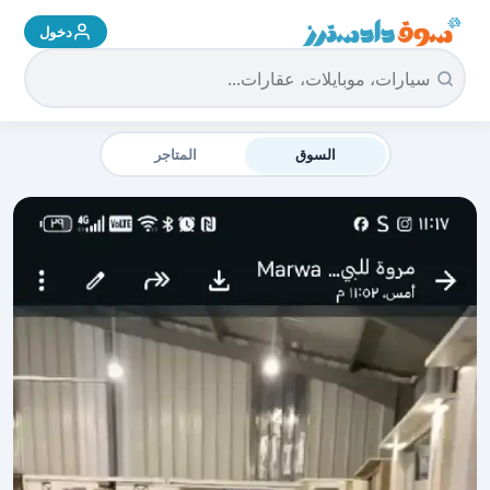
دخول
سوق دادسترز الرئيسية
السوق
المتاجر