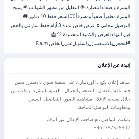
البشرة وإضفاء النضارة 🌟 التقليل من مظهر الشوائب 🌟 يمنح
البشرة مظهراً صحياً ومشرقاً 💥 السعر فقط 10 دنانير 🚚
التوصيل مجاني ⏳ عرض خاص لمدة 3 أيام فقط سارعي بالحجز
قبل انتهاء العرض والكمية المحدودة 🤍 📩
#للحجز_والاستفسار_راسلونا_على_الخاص F.a.m
نبذة عن الإعلان
شاهد إعلان بكج ذا اورديناري على منصة سوق دادسترز ضمن
فئة أناقة وأطفال - الصحة والجمال - العناية بالبشرة. يمكنك من
خلال صفحة الإعلان مشاهدة الصور، التفاصيل، السعر،
ومعلومات التواصل المتاحة.
يمكنك التواصل مع صاحب الإعلان عبر الرقم
.
+962787525302