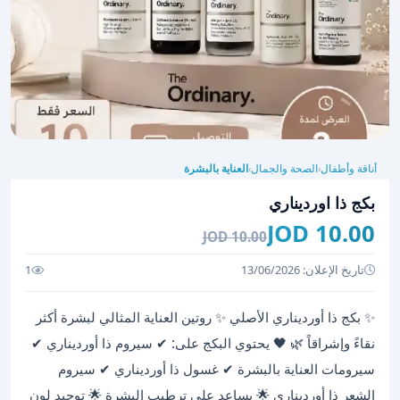
أناقة وأطفال
الصحة والجمال
العناية بالبشرة
›
›
بكج ذا اورديناري
10.00 JOD
10.00 JOD
تاريخ الإعلان: 13/06/2026
1
✨ بكج ذا أورديناري الأصلي ✨ روتين العناية المثالي لبشرة أكثر
نقاءً وإشراقاً 🌿 🖤 يحتوي البكج على: ✔ سيروم ذا أورديناري ✔
سيرومات العناية بالبشرة ✔ غسول ذا أورديناري ✔ سيروم
الشعر ذا أورديناري 🌟 يساعد على ترطيب البشرة 🌟 توحيد لون