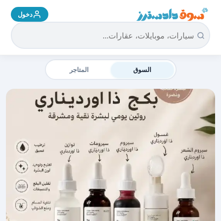
دخول
سوق دادسترز الرئيسية
السوق
المتاجر