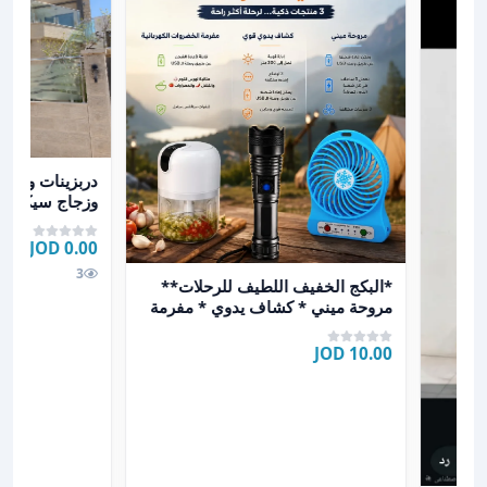
عرض تفاصيل درب
دربزينات وديك
وزجاج سيكوري
ه50 مطبقانيه ب
0.00 JOD
عرض تفاصيل *البكج الخفيف اللطيف للرحلات** مروحة م
3
*البكج الخفيف اللطيف للرحلات**
مروحة ميني * كشاف يدوي * مفرمة
الخضراوات الكهربائ
10.00 JOD