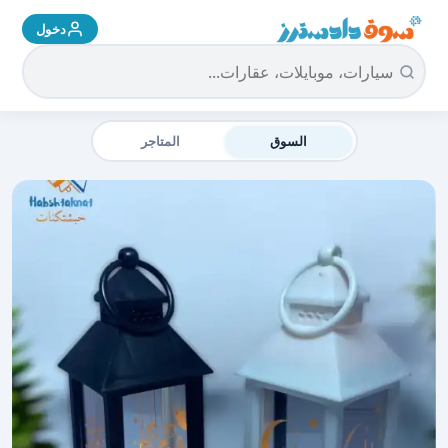
دخول
سوق دادسترز الرئيسية
السوق
المتاجر