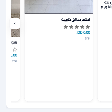
 بدو
4 دينار مادبا/ا ي م
عرض تفاصيل اطقم حدائق خارجية
اطقم حدائق خارجية
0.00 JOD
3
عرض تفاصيل 
رفوف احذيه
5.00 JOD
2