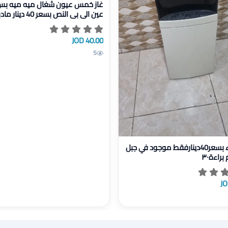
غاز خمس عيون شغال ميه ميه بس
عين الي بي النص بسعر 0
ا ن
40.00 JOD
5
سعر40دينارفقط موجود في جبل عمان/ام براءة٣٠
كولر ماء بسعر40دينارفقط موجود في جبل
راءة٣٠