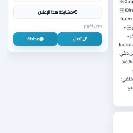
⸻ ⚙️ المحرك والأداء (2.4 Hybrid MAX) • نوع المحرك: 4 سلندر تيربو + نظام هايبرد مزدوج (أمامي + خلفي) • السعة: 2.4 لتر • القوة الإجمالية: 340
– 345 حصان ￼ • العزم: حوالي 550 نيوتن.م ￼ • نظام الدفع: رباعي AWD (E-Four Advanced) ￼ • ناقل الحركة: أوتوماتيك 6 سرعات (Direct Shift) ￼
مشاركة هذا الإعلان
 ⛽ استهلاك الوقود • صرفية
بدون تقييم
ي 29–32 mpg (أمريكي) ￼ • سعة الخزان: 55 لتر ￼ ⸻ 📏 الأبعاد • الطول: 4980 مم ￼ •
فاخر •
اتصال
محادثة
قاعد (أمام + خلف) • مقاعد كهربائية كاملة • شاشة عدادات رقمية 12.3 إنش • شاشة ترفيه 12.3 إنش • نظام صوت JBL (11 سماعة)
ل وتشغيل ذكي
• تشغيل عن بعد • كاميرات 360° • شاشة رؤية محيطية (Bird Eye) • مفتاح رقمي (Digital Key) • تعليق متكيف (Adaptive Variable Suspension) ￼
ئ • وسائد هوائية متعددة ⸻ 🚗 الشاصي والتعليق • منصة TNGA-K • تعليق أمامي: MacPherson • خلفي:
• دفع