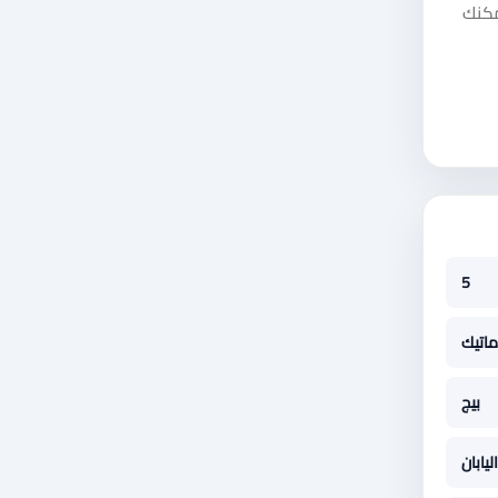
. يمكنك
5
ماتيك
بيج
اليابان