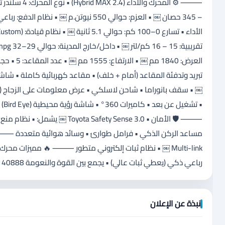
⸻ 🛡️ الأمان • afety Sense 3.0
رباعي ذكي (يعطي ثبات عالي) • يجمع بين القوة والنعومة 0796140888
نبذة عن الإعلان