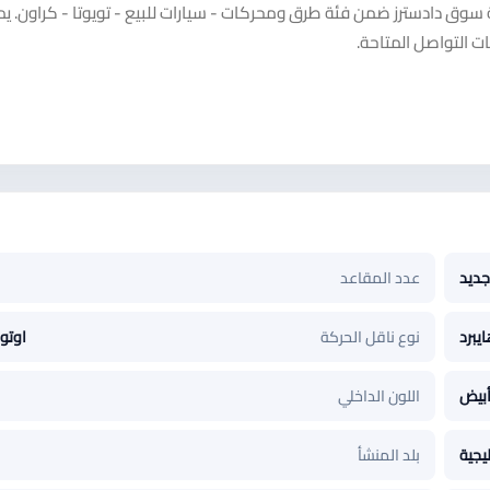
ن موديل ٢٠٢٣ ماجستك ٢.٤ تيربو على منصة سوق دادسترز ضمن فئة طرق ومحركات - سيارات للبيع - تويوتا - كراون
 التواصل المتاحة.
جديد
عدد المقاعد
يبرد
نوع ناقل الحركة
اوتو
بيض
اللون الداخلي
يجية
بلد المنشأ