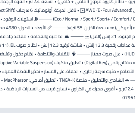
الأداء • تسارع 0–100 كم: حوالي 5.1 ثانية ￼ • نظام قيادة: (Eco / Normal / Sport / Sport+ / Comfort / Custom) ⸻
تقريبية: 15 – 16 كم/لتر ￼ • داخل/خارج المدينة: حوال
العرض: 1840 مم ￼ • الارتفاع: 1555 مم ￼ • عدد المقاعد: 5 • حجم الجنوط: 21 إنش (الفل) ￼ ⸻ 🛋️ الداخلية والفخامة • مقاعد جلد 
تبريد وتدفئة الم
￼ • سقف بانوراما • شاحن لاسلكي • عرض معلومات على الزجاج (HUD) • عزل صوت ممتاز ⸻ 🧠 التقنيات والأنظمة • نظام دخو
Toyota S ￼ يشمل: • نظام منع التصادم • مثبت سرعة راداري • الحفاظ على المسار • تحذير النقطة العمياء •
مساعد الركن الذكي • فرامل طوار
Multi-link ￼ • نظام ثبات إلكتروني متطور ⸻ 🔥 مميزات محرك 2.4 تيربو • أقوى محرك في الكراون • تسارع قريب من السيارات الرياضية 