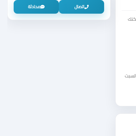
اتصال
محادثة
كنك
السبت