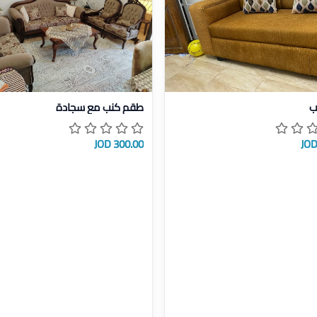
صيل طقن كنب
عرض تفاصيل طقم كنب مع سجاد
ب
طقم كنب مع سجادة
300.00 JOD