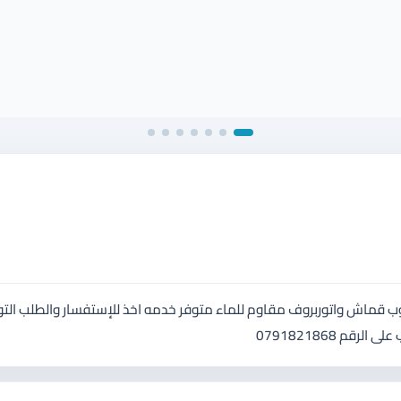
ي تفصيل خشب سويد ٢.٥سم اسفنج دانلوب قماش واتوربروف مقاوم للماء متوفر خدمه اخذ للإستفسار والطلب ا
م 0791821868