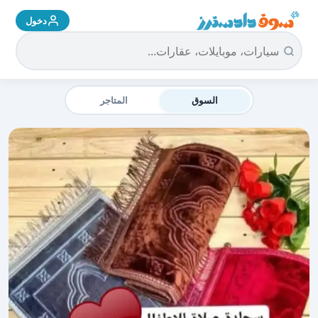
دخول
سوق دادسترز الرئيسية
السوق
المتاجر