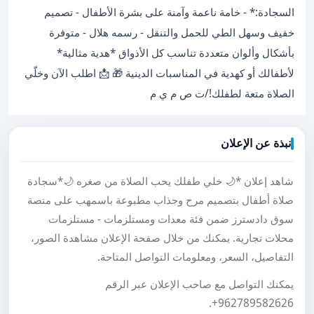
السجادة:* - خامة ناعمة وآمنة على بشرة الأطفال - تصميم
خفيف وسهل الطي للحمل والتنقل - رسمه هلال - متوفرة
بأشكال وألوان متعددة تناسب كل الأذواق *هدية مثالية*
لأطفالك أو كهدية في المناسبات الدينية 🎁 📩 اطلب الآن وخلّي
الصلاة متعة لطفلك!/ت ص م ي م
نبذة عن الإعلان
شاهد إعلان *🌙 خلي طفلك يحب الصلاة من صغره 🌙*سجادة
صلاة أطفال بتصميم مرح وجذاب مطبوعة باسمهب على منصة
سوق دادسترز ضمن فئة معدات ومستلزمات - مستلزمات
محلات تجارية. يمكنك من خلال صفحة الإعلان مشاهدة الصور،
التفاصيل، السعر، ومعلومات التواصل المتاحة.
يمكنك التواصل مع صاحب الإعلان عبر الرقم
.
+962789582626