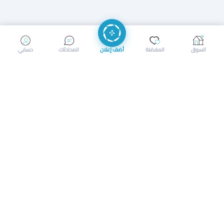
إرسال رسالة
إجراء مكالمة
السوق
المفضلة
أضف إعلان
المحادثات
حسابي
سوق محلي ذكي لبيع وشراء كل شيء. تسجيل المتاجر، إعلانات
بالصور، تصفّح حسب الفئات والموقع، وإشعارات بالعروض القريبة
حمل التطبيق الآن