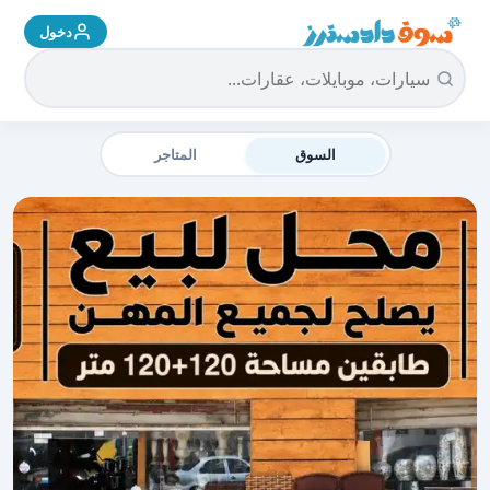
دخول
سوق دادسترز الرئيسية
السوق
المتاجر